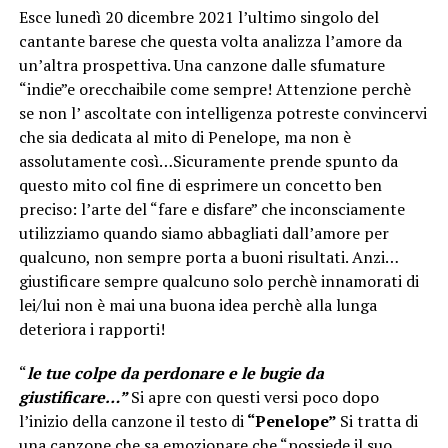
Esce lunedì 20 dicembre 2021 l’ultimo singolo del
cantante barese che questa volta analizza l’amore da
un’altra prospettiva. Una canzone dalle sfumature
“indie”e orecchaibile come sempre! Attenzione perchè
se non l’ ascoltate con intelligenza potreste convincervi
che sia dedicata al mito di Penelope, ma non è
assolutamente così…Sicuramente prende spunto da
questo mito col fine di esprimere un concetto ben
preciso: l’arte del “fare e disfare” che inconsciamente
utilizziamo quando siamo abbagliati dall’amore per
qualcuno, non sempre porta a buoni risultati. Anzi…
giustificare sempre qualcuno solo perchè innamorati di
lei/lui non è mai una buona idea perchè alla lunga
deteriora i rapporti!
“
le tue colpe da perdonare e le bugie da
giustificare…”
Si apre con questi versi poco dopo
l’inizio della canzone il testo di
“Penelope”
Si tratta di
una canzone che sa emozionare che “possiede il suo