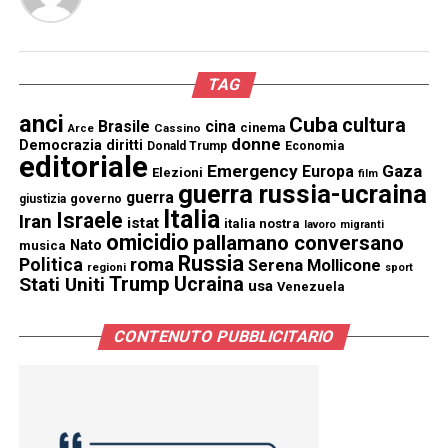
TAG
anci
Cuba
cultura
Brasile
cina
cinema
Cassino
Arce
donne
Democrazia
diritti
Donald Trump
Economia
editoriale
Emergency
Gaza
Europa
Elezioni
film
guerra russia-ucraina
guerra
governo
giustizia
Italia
Israele
Iran
istat
italia nostra
lavoro
migranti
omicidio
pallamano conversano
Nato
musica
Russia
Politica
roma
Serena Mollicone
regioni
sport
Trump
Stati Uniti
Ucraina
usa
Venezuela
CONTENUTO PUBBLICITARIO